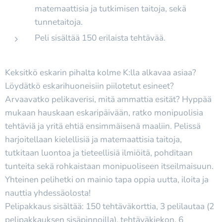
matemaattisia ja tutkimisen taitoja, sekä
tunnetaitoja.
Peli sisältää 150 erilaista tehtävää.
Keksitkö eskarin pihalta kolme K:lla alkavaa asiaa?
Löydätkö eskarihuoneisiin piilotetut esineet?
Arvaavatko pelikaverisi, mitä ammattia esität? Hyppää
mukaan hauskaan eskaripäivään, ratko monipuolisia
tehtäviä ja yritä ehtiä ensimmäisenä maaliin. Pelissä
harjoitellaan kielellisiä ja matemaattisia taitoja,
tutkitaan luontoa ja tieteellisiä ilmiöitä, pohditaan
tunteita sekä rohkaistaan monipuoliseen itseilmaisuun.
Yhteinen pelihetki on mainio tapa oppia uutta, iloita ja
nauttia yhdessäolosta!
Pelipakkaus sisältää: 150 tehtäväkorttia, 3 pelilautaa (2
pelipakkauksen sisäpinnoilla), tehtäväkiekon, 6