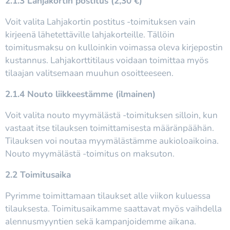
2.1.3 Lahjakortin postitus (2,30 €)
Voit valita Lahjakortin postitus -toimituksen vain
kirjeenä lähetettäville lahjakorteille. Tällöin
toimitusmaksu on kulloinkin voimassa oleva kirjepostin
kustannus. Lahjakorttitilaus voidaan toimittaa myös
tilaajan valitsemaan muuhun osoitteeseen.
2.1.4 Nouto liikkeestämme (ilmainen)
Voit valita nouto myymälästä -toimituksen silloin, kun
vastaat itse tilauksen toimittamisesta määränpäähän.
Tilauksen voi noutaa myymälästämme aukioloaikoina.
Nouto myymälästä -toimitus on maksuton.
2.2 Toimitusaika
Pyrimme toimittamaan tilaukset alle viikon kuluessa
tilauksesta. Toimitusaikamme saattavat myös vaihdella
alennusmyyntien sekä kampanjoidemme aikana.