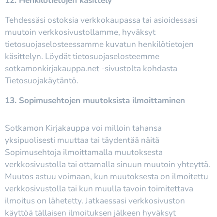
12. Henkilötietojen käsittely
Tehdessäsi ostoksia verkkokaupassa tai asioidessasi
muutoin verkkosivustollamme, hyväksyt
tietosuojaselosteessamme kuvatun henkilötietojen
käsittelyn. Löydät tietosuojaselosteemme
sotkamonkirjakauppa.net -sivustolta kohdasta
Tietosuojakäytäntö.
13. Sopimusehtojen muutoksista ilmoittaminen
Sotkamon Kirjakauppa voi milloin tahansa
yksipuolisesti muuttaa tai täydentää näitä
Sopimusehtoja ilmoittamalla muutoksesta
verkkosivustolla tai ottamalla sinuun muutoin yhteyttä.
Muutos astuu voimaan, kun muutoksesta on ilmoitettu
verkkosivustolla tai kun muulla tavoin toimitettava
ilmoitus on lähetetty. Jatkaessasi verkkosivuston
käyttöä tällaisen ilmoituksen jälkeen hyväksyt