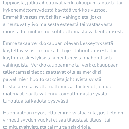
tappioista, jotka aiheutuvat verkkokaupan käytöstä tai
kykenemättömyydestä käyttää verkkosivustoa.
Emmekä vastaa myöskään vahingoista, jotka
aiheutuvat ylivoimaisesta esteestä tai vastaavasta
muusta toimintamme kohtuuttomasta vaikeutumisesta.
Emme takaa verkkokaupan olevan keskeytyksettä
käytettävissäsi emmekä tietojen tuhoutumisesta tai
käytön keskeytyksistä aiheutuneista mahdollisista
vahingoista. Verkkokauppamme tai verkkokauppaan
tallentamasi tiedot saattavat olla esimerkiksi
palvelimien huoltokatkoista johtuvista syistä
toistaiseksi saavuttamattomissa, tai tiedot ja muu
materiaali saattavat ennakoimattomasta syystä
tuhoutua tai kadota pysyvästi.
Huomaathan myös, että emme vastaa siitä, jos tietojen
virheellisyyden vuoksi et saa tilaustasi, tilaus- tai
toimitusvahvistusta tai muita asiakirjoja.