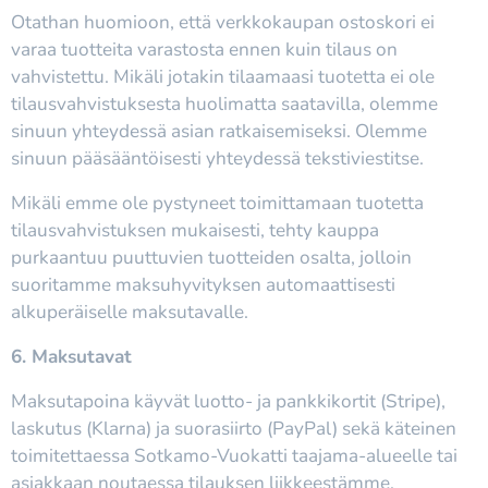
Otathan huomioon, että verkkokaupan ostoskori ei
varaa tuotteita varastosta ennen kuin tilaus on
vahvistettu. Mikäli jotakin tilaamaasi tuotetta ei ole
tilausvahvistuksesta huolimatta saatavilla, olemme
sinuun yhteydessä asian ratkaisemiseksi. Olemme
sinuun pääsääntöisesti yhteydessä tekstiviestitse.
Mikäli emme ole pystyneet toimittamaan tuotetta
tilausvahvistuksen mukaisesti, tehty kauppa
purkaantuu puuttuvien tuotteiden osalta, jolloin
suoritamme maksuhyvityksen automaattisesti
alkuperäiselle maksutavalle.
6. Maksutavat
Maksutapoina käyvät luotto- ja pankkikortit (Stripe),
laskutus (Klarna) ja suorasiirto (PayPal) sekä käteinen
toimitettaessa Sotkamo-Vuokatti taajama-alueelle tai
asiakkaan noutaessa tilauksen liikkeestämme.