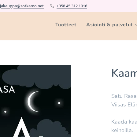
rjakauppa@sotkamo.net
+358 45 312 1016
Tuotteet
Asiointi & palvelut
Kaam
Satu Rasa
Viisas El
Kaada kaam
keinoilla.