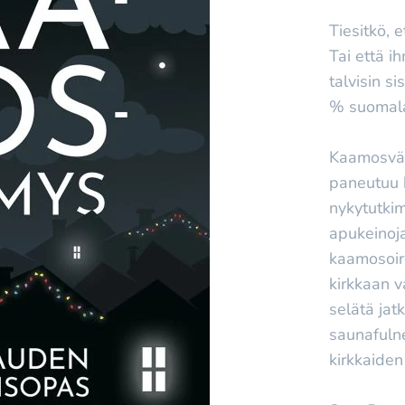
Tiesitkö, 
Tai että ih
talvisin s
% suomala
Kaamosväs
paneutuu 
nykytutkim
apukeinoja
kaamosoire
kirkkaan v
selätä jat
saunafuln
kirkkaiden