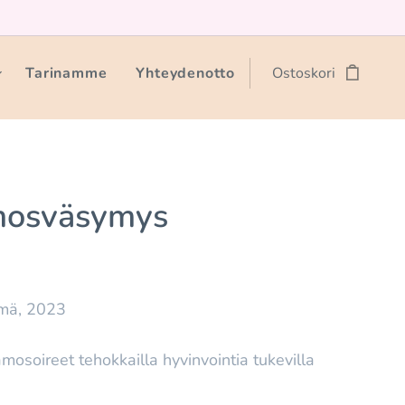
Tarinamme
Yhteydenotto
Ostoskori
osväsymys
ämä, 2023
osoireet tehokkailla hyvinvointia tukevilla