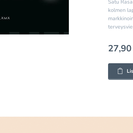
Satu Rasa 
kolmen lap
markkinoin
terveysvie
27,90
Li