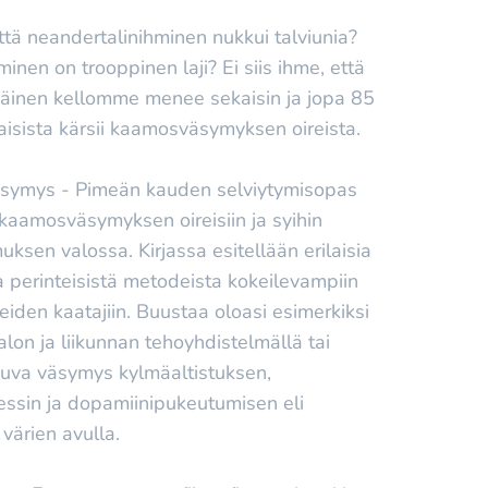
että neandertalinihminen nukkui talviunia?
minen on trooppinen laji? Ei siis ihme, että
isäinen kellomme menee sekaisin ja jopa 85
isista kärsii kaamosväsymyksen oireista.
ymys - Pimeän kauden selviytymisopas
kaamosväsymyksen oireisiin ja syihin
uksen valossa. Kirjassa esitellään erilaisia
 perinteisistä metodeista kokeilevampiin
iden kaatajiin. Buustaa oloasi esimerkiksi
alon ja liikunnan tehoyhdistelmällä tai
kuva väsymys kylmäaltistuksen,
essin ja dopamiinipukeutumisen eli
 värien avulla.