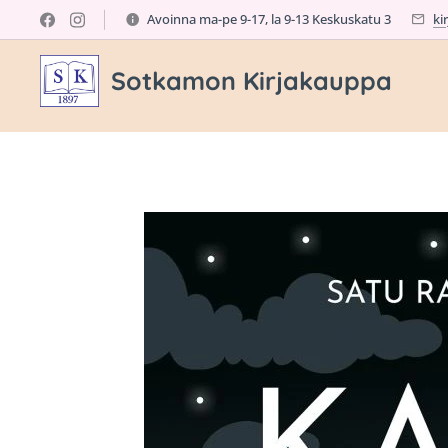
Avoinna ma-pe 9-17, la 9-13 Keskuskatu 3
ki
Sotkamon Kirjakauppa