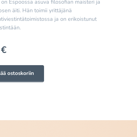
on Espoossa asuva filosofian maisteri ja
sen äiti. Hän toimii yrittäjänä
tiviestintätoimistossa ja on erikoistunut
stintään.
€
sää ostoskoriin