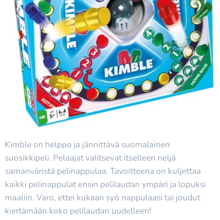
Kimble on helppo ja jännittävä suomalainen
suosikkipeli. Pelaajat valitsevat itselleen neljä
samanväristä pelinappulaa. Tavoitteena on kuljettaa
kaikki pelinappulat ensin pelilaudan ympäri ja lopuksi
maaliin. Varo, ettei kukaan syö nappulaasi tai joudut
kiertämään koko pelilaudan uudelleen!