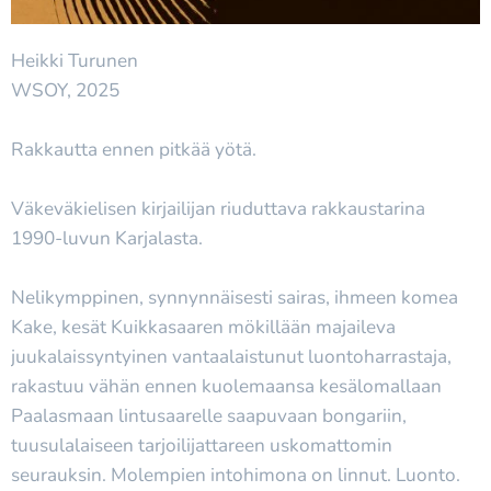
Heikki Turunen
WSOY, 2025
Rakkautta ennen pitkää yötä.
Väkeväkielisen kirjailijan riuduttava rakkaustarina
1990-luvun Karjalasta.
Nelikymppinen, synnynnäisesti sairas, ihmeen komea
Kake, kesät Kuikkasaaren mökillään majaileva
juukalaissyntyinen vantaalaistunut luontoharrastaja,
rakastuu vähän ennen kuolemaansa kesälomallaan
Paalasmaan lintusaarelle saapuvaan bongariin,
tuusulalaiseen tarjoilijattareen uskomattomin
seurauksin. Molempien intohimona on linnut. Luonto.