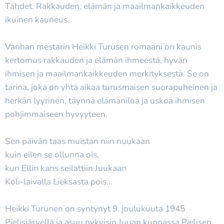
Tähdet. Rakkauden, elämän ja maailmankaikkeuden
ikuinen kauneus.
Vanhan mestarin Heikki Turusen romaani on kaunis
kertomus rakkauden ja elämän ihmeestä, hyvän
ihmisen ja maailmankaikkeuden merkityksestä. Se on
tarina, joka on yhtä aikaa turusmaisen suorapuheinen ja
herkän lyyrinen, täynnä elämäniloa ja uskoa ihmisen
pohjimmaiseen hyvyyteen.
Sen päivän taas muistan niin nuukaan
kuin eilen se ollunna ois,
kun Ellin kans seilattiin Juukaan
Koli-laivalla Lieksasta pois...
Heikki Turunen on syntynyt 9. joulukuuta 1945
Pielisjärvellä ja asuu nykyisin Juuan kunnassa Pielisen