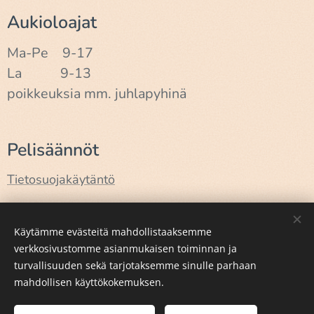
Aukioloajat
Ma-Pe 9-17
La 9-13
poikkeuksia mm. juhlapyhinä
Pelisäännöt
Tietosuojakäytäntö
Käyttöehdot
Käytämme evästeitä mahdollistaaksemme
verkkosivustomme asianmukaisen toiminnan ja
turvallisuuden sekä tarjotaksemme sinulle parhaan
Luotu
Webnodella
Evästeet
mahdollisen käyttökokemuksen.