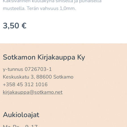
Kaksivärinen kuulakynä sinisellä ja punaisella
musteella. Terän vahvuus 1,0mm.
3,50
€
Sotkamon Kirjakauppa Ky
y-tunnus 0726703-1
Keskuskatu 3, 88600 Sotkamo
+358 45 312 1016
kirjakauppa@sotkamo.net
Aukioloajat