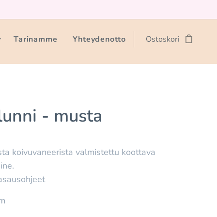
Tarinamme
Yhteydenotto
Ostoskori
lunni - musta
ta koivuvaneerista valmistettu koottava
ine.
kasausohjeet
cm