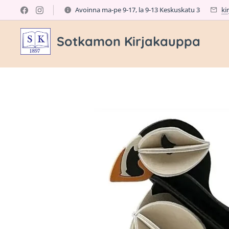
Avoinna ma-pe 9-17, la 9-13 Keskuskatu 3
ki
Sotkamon Kirjakauppa