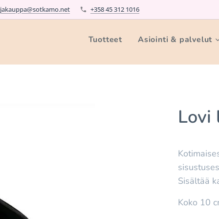
rjakauppa@sotkamo.net
+358 45 312 1016
Tuotteet
Asiointi & palvelut
Lovi 
Kotimaises
sisustuses
Sisältää 
Koko 10 