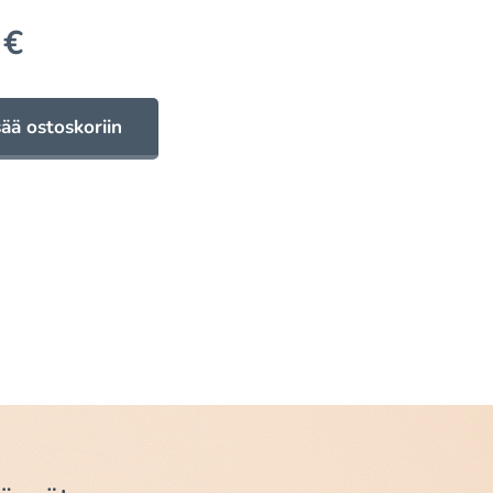
€
sää ostoskoriin