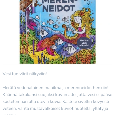
Vesi tuo värit näkyviin!
Herätä vedenalainen maailma ja merenneidot henkiin!
Käännä takakansi suojaksi kuvan alle, jotta vesi ei pääse
kastelemaan alla olevia kuvia. Kastele sivellin kevyesti
veteen, väritä mustavalkoiset kuviot huolella, ylläty ja