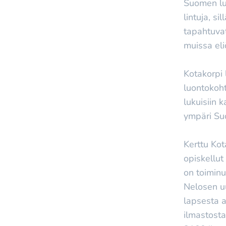
Suomen lu
lintuja, si
tapahtuva
muissa eli
Kotakorpi 
luontokoht
lukuisiin 
ympäri Su
Kerttu Kot
opiskellut
on toimin
Nelosen uu
lapsesta a
ilmastost