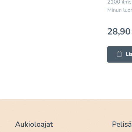
2100 ilmes
Minun luo
28,90
Li
Aukioloajat
Pelis