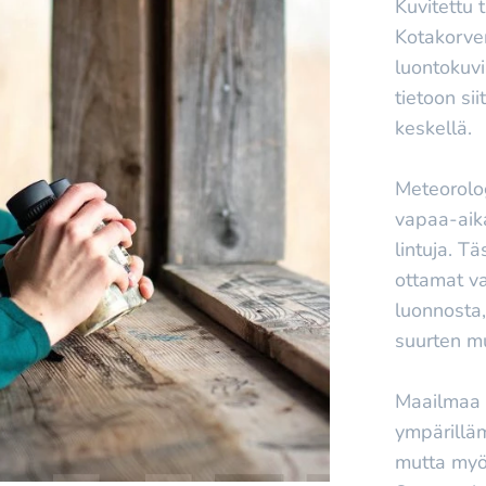
Kuvitettu 
Kotakorven
luontokuv
tietoon si
keskellä.
Meteorolo
vapaa-aik
lintuja. T
ottamat v
luonnosta,
suurten m
Maailmaa 
ympärilläm
mutta myös