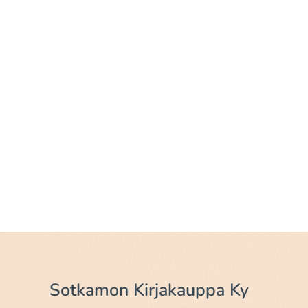
Sotkamon Kirjakauppa Ky