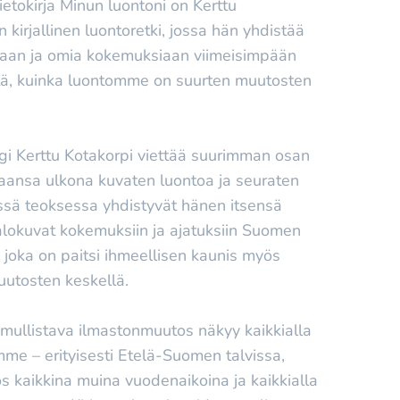
tietokirja Minun luontoni on Kerttu
 kirjallinen luontoretki, jossa hän yhdistää
iaan ja omia kokemuksiaan viimeisimpään
itä, kuinka luontomme on suurten muutosten
gi Kerttu Kotakorpi viettää suurimman osan
aansa ulkona kuvaten luontoa ja seuraten
ässä teoksessa yhdistyvät hänen itsensä
alokuvat kokemuksiin ja ajatuksiin Suomen
 joka on paitsi ihmeellisen kaunis myös
uutosten keskellä.
mullistava ilmastonmuutos näkyy kaikkialla
me – erityisesti Etelä-Suomen talvissa,
 kaikkina muina vuodenaikoina ja kaikkialla