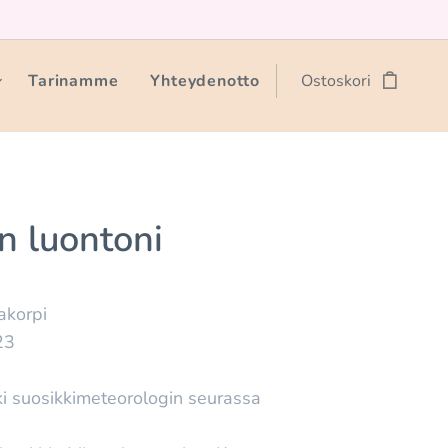
Tarinamme
Yhteydenotto
Ostoskori
n luontoni
akorpi
23
ki suosikkimeteorologin seurassa