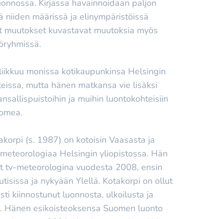
onnossa. Kirjassa havainnoidaan paljon
llä niiden määrissä ja elinympäristöissä
t muutokset kuvastavat muutoksia myös
öryhmissä.
liikkuu monissa kotikaupunkinsa Helsingin
eissa, mutta hänen matkansa vie lisäksi
kansallispuistoihin ja muihin luontokohteisiin
omea.
akorpi (s. 1987) on kotoisin Vaasasta ja
 meteorologiaa Helsingin yliopistossa. Hän
ut tv-meteorologina vuodesta 2008, ensin
tisissa ja nykyään Ylellä. Kotakorpi on ollut
sti kiinnostunut luonnosta, ulkoilusta ja
a. Hänen esikoisteoksensa Suomen luonto