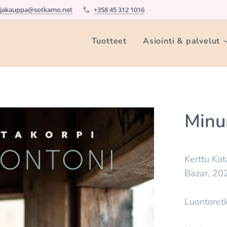
rjakauppa@sotkamo.net
+358 45 312 1016
Tuotteet
Asiointi & palvelut
Minu
Kerttu Kot
Bazar, 20
Luontoret