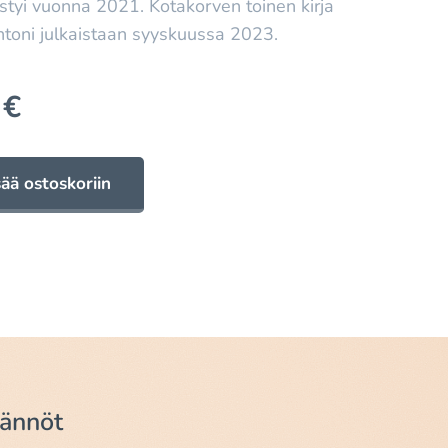
tyi vuonna 2021. Kotakorven toinen kirja
ntoni julkaistaan syyskuussa 2023.
€
sää ostoskoriin
äännöt