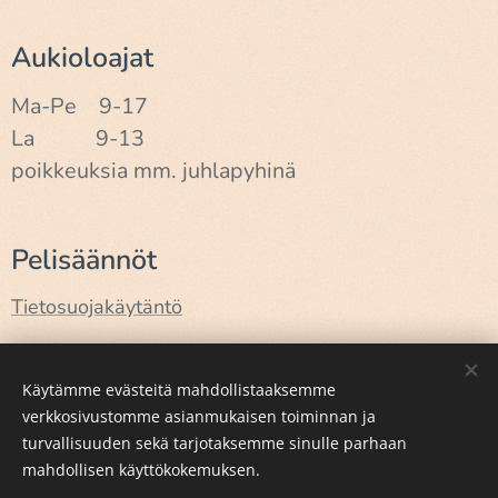
Aukioloajat
Ma-Pe 9-17
La 9-13
poikkeuksia mm. juhlapyhinä
Pelisäännöt
Tietosuojakäytäntö
Käyttöehdot
Käytämme evästeitä mahdollistaaksemme
verkkosivustomme asianmukaisen toiminnan ja
turvallisuuden sekä tarjotaksemme sinulle parhaan
Luotu
Webnodella
Evästeet
mahdollisen käyttökokemuksen.