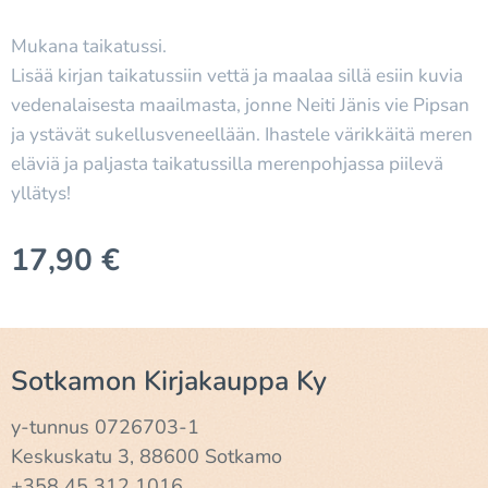
Mukana taikatussi.
Lisää kirjan taikatussiin vettä ja maalaa sillä esiin kuvia
vedenalaisesta maailmasta, jonne Neiti Jänis vie Pipsan
ja ystävät sukellusveneellään. Ihastele värikkäitä meren
eläviä ja paljasta taikatussilla merenpohjassa piilevä
yllätys!
17,90
€
Sotkamon Kirjakauppa Ky
y-tunnus 0726703-1
Keskuskatu 3, 88600 Sotkamo
+358 45 312 1016