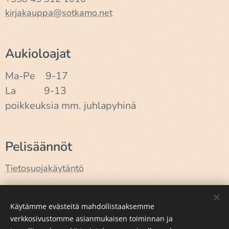
kirjakauppa@sotkamo.net
Aukioloajat
Ma-Pe 9-17
La 9-13
poikkeuksia mm. juhlapyhinä
Pelisäännöt
Tietosuojakäytäntö
Käyttöehdot
Käytämme evästeitä mahdollistaaksemme
verkkosivustomme asianmukaisen toiminnan ja