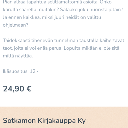
Pian alkaa tapahtua selittämättömiä asioita. Onko
karulla saarella muitakin? Salaako joku nuorista jotain?
Ja ennen kaikkea, miksi juuri heidät on valittu
ohjelmaan?
Taidokkaasti tihenevän tunnelman taustalla kaihertavat
teot, joita ei voi enää perua. Lopulta mikään ei ole sitä,
miltä näyttää.
Ikäsuositus: 12 -
24,90
€
Sotkamon Kirjakauppa Ky