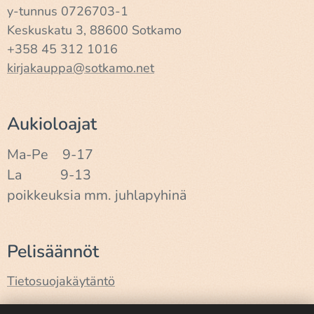
y-tunnus 0726703-1
Keskuskatu 3, 88600 Sotkamo
+358 45 312 1016
kirjakauppa@sotkamo.net
Aukioloajat
Ma-Pe 9-17
La 9-13
poikkeuksia mm. juhlapyhinä
Pelisäännöt
Tietosuojakäytäntö
Käyttöehdot