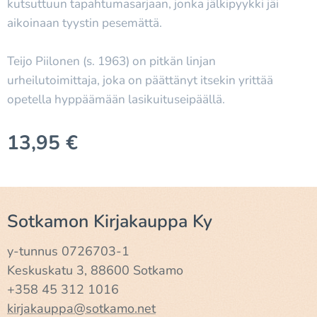
kutsuttuun tapahtumasarjaan, jonka jälkipyykki jäi
aikoinaan tyystin pesemättä.
Teijo Piilonen (s. 1963) on pitkän linjan
urheilutoimittaja, joka on päättänyt itsekin yrittää
opetella hyppäämään lasikuituseipäällä.
13,95
€
Sotkamon Kirjakauppa Ky
y-tunnus 0726703-1
Keskuskatu 3, 88600 Sotkamo
+358 45 312 1016
kirjakauppa@sotkamo.net