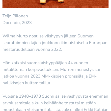
Teijo Piilonen
Docendo, 2023
Wilma Murto nosti seiväshypyn jälleen Suomen
seuratuimpien lajien joukkoon ikimuistoisella Euroopan
mestaruudellaan vuonna 2022.
Hän katkaisi suomalaishyppääjien 44 vuoden
mitalittoman korpivaelluksen. Murron menestys sai
jatkoa vuonna 2023 MM-kisojen pronssilla ja EM-
hallikisojen kultamitalilla.
Vuosina 1948–1978 Suomi sai seiväshypystä enemmän
arvokisamitaleja kuin keihäänheitosta tai mistään
muustakaan yleisurheilulajista. Jakso alkoi Erkki Katajan