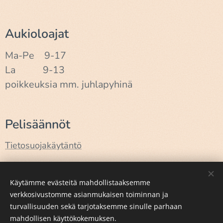
Aukioloajat
Ma-Pe 9-17
La 9-13
poikkeuksia mm. juhlapyhinä
Pelisäännöt
Tietosuojakäytäntö
Käyttöehdot
Käytämme evästeitä mahdollistaaksemme
verkkosivustomme asianmukaisen toiminnan ja
turvallisuuden sekä tarjotaksemme sinulle parhaan
Luotu
Webnodella
Evästeet
mahdollisen käyttökokemuksen.