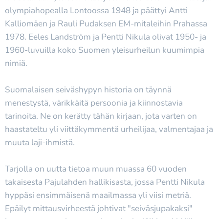
olympiahopealla Lontoossa 1948 ja päättyi Antti
Kalliomäen ja Rauli Pudaksen EM-mitaleihin Prahassa
1978. Eeles Landström ja Pentti Nikula olivat 1950- ja
1960-luvuilla koko Suomen yleisurheilun kuumimpia
nimiä.
Suomalaisen seiväshypyn historia on täynnä
menestystä, värikkäitä persoonia ja kiinnostavia
tarinoita. Ne on kerätty tähän kirjaan, jota varten on
haastateltu yli viittäkymmentä urheilijaa, valmentajaa ja
muuta laji-ihmistä.
Tarjolla on uutta tietoa muun muassa 60 vuoden
takaisesta Pajulahden hallikisasta, jossa Pentti Nikula
hyppäsi ensimmäisenä maailmassa yli viisi metriä.
Epäilyt mittausvirheestä johtivat "seiväsjupakaksi"