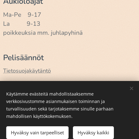
Aukioloajat
Ma-Pe 9-17
La 9-13
poikkeuksia mm. juhlapyhinä
Pelisäännöt
Tietosuojakäytäntö
Käyttöehdot
Käytämme evästeitä mahdollistaaksemme
verkkosivustomme asianmukaisen toiminnan ja
turvallisuuden sekä tarjotaksemme sinulle parhaan
Luotu
Webnodella
Evästeet
mahdollisen käyttökokemuksen.
Lisää ostoskoriin
Hyväksy vain tarpeelliset
Hyväksy kaikki