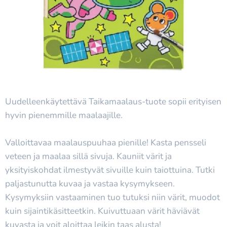
Uudelleenkäytettävä Taikamaalaus-tuote sopii erityisen
hyvin pienemmille maalaajille.
Valloittavaa maalauspuuhaa pienille! Kasta pensseli
veteen ja maalaa sillä sivuja. Kauniit värit ja
yksityiskohdat ilmestyvät sivuille kuin taiottuina. Tutki
paljastunutta kuvaa ja vastaa kysymykseen.
Kysymyksiin vastaaminen tuo tutuksi niin värit, muodot
kuin sijaintikäsitteetkin. Kuivuttuaan värit häviävät
kuvasta ja voit aloittaa leikin taas alusta!