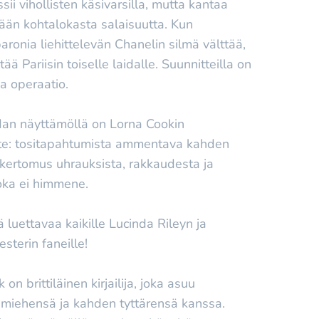
sii vihollisten käsivarsilla, mutta kantaa
än kohtalokasta salaisuutta. Kun
aronia liehittelevän Chanelin silmä välttää,
ää Pariisin toiselle laidalle. Suunnitteilla on
a operaatio.
dan näyttämöllä on Lorna Cookin
te: tositapahtumista ammentava kahden
kertomus uhrauksista, rakkaudesta ja
joka ei himmene.
ä luettavaa kaikille Lucinda Rileyn ja
sterin faneille!
on brittiläinen kirjailija, joka asuu
 miehensä ja kahden tyttärensä kanssa.