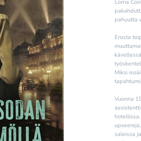
Lorna Coo
pakahdutt
pahuutta 
Erosta toi
muuttamall
kävellessä
työskentel
Miksi isoä
tapahtumi
Vuonna 19
assistentt
hotellissa
upseereja,
saleissa j