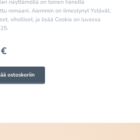
dan näyttämöllä on toinen häneltä
tu romaani. Aiemmin on ilmestynyt Ystävät,
set, viholliset, ja lisää Cookia on luvassa
025.
€
sää ostoskoriin