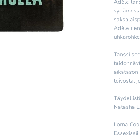
Adèle tans
sydämessä
saksalaisp
Adèle rient
uhkarohke
Tanssi so
taidonnäy
aikatason 
toivosta, 
Täydellist
Natasha Le
Lorna Cook 
Essexissä