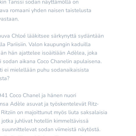
kin Tanssi sodan näyttämöllä on
ava romaani yhden naisen taistelusta
vastaan.
puva Chloé lääkitsee särkynyttä sydäntään
a Pariisiin. Valon kaupungin kaduilla
än hän ajattelee isoäitiään Adèlea, joka
i sodan aikana Coco Chanelin apulaisena.
iti ei mielellään puhu sodanaikaisista
sta?
41 Coco Chanel ja hänen nuori
insa Adèle asuvat ja työskentelevät Ritz-
. Ritziin on majoittunut myös liuta saksalaisia
 jotka juhlivat hotellin kimmeltävissä
a suunnittelevat sodan viimeistä näytöstä.