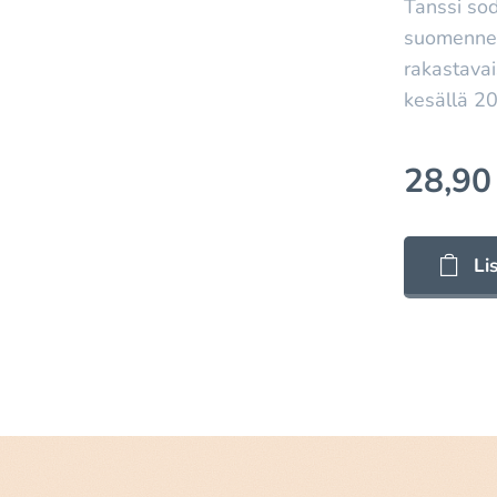
Tanssi so
suomennet
rakastavai
kesällä 2
28,90
Li