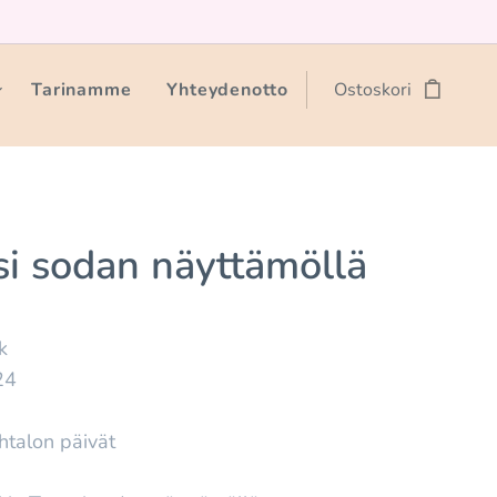
Tarinamme
Yhteydenotto
Ostoskori
si sodan näyttämöllä
k
24
ohtalon päivät