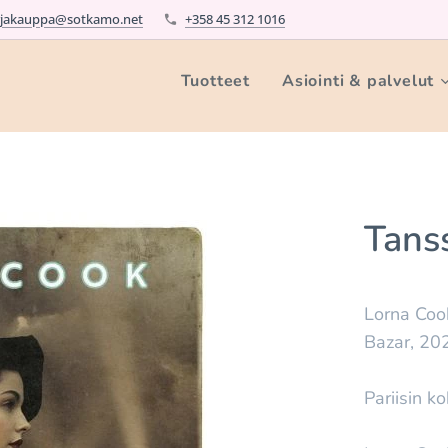
rjakauppa@sotkamo.net
+358 45 312 1016
Tuotteet
Asiointi & palvelut
Tans
Lorna Coo
Bazar, 20
Pariisin k