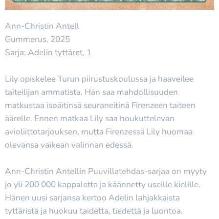
Ann-Christin Antell
Gummerus, 2025
Sarja: Adelin tyttäret, 1
Lily opiskelee Turun piirustuskoulussa ja haaveilee
taiteilijan ammatista. Hän saa mahdollisuuden
matkustaa isoäitinsä seuraneitinä Firenzeen taiteen
äärelle. Ennen matkaa Lily saa houkuttelevan
avioliittotarjouksen, mutta Firenzessä Lily huomaa
olevansa vaikean valinnan edessä.
Ann-Christin Antellin Puuvillatehdas-sarjaa on myyty
jo yli 200 000 kappaletta ja käännetty useille kielille.
Hänen uusi sarjansa kertoo Adelin lahjakkaista
tyttäristä ja huokuu taidetta, tiedettä ja luontoa.