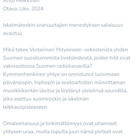
Antti Heikkinen
Otava, Like, 2024
Iskelmärockin uranuurtajien menestyksen salaisuus
avautuu.
Mikä tekee Vesterinen Yhtyeineen -orkesterista yhden
Suomen suosituimmista livebändeistä, joiden hitit ovat
vakiosoitossa Suomen radiokanavilla?
Kymmenhenkinen yhtye on onnistunut luovimaan
päivänpopin, hiphopin ja sooloartistien miinoittaman
musiikkikentän lävitse ja löytänyt yleisönsä soundilla,
joka asettuu suomirockin ja iskelmän
leikkauspisteeseen.
Omaleimaisuus ja tinkimättömyys ovat uhanneet
yhtyeen uraa, mutta lopulta juuri nämä piirteet ovat