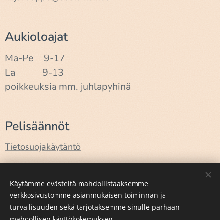
Aukioloajat
Ma-Pe 9-17
La 9-13
poikkeuksia mm. juhlapyhinä
Pelisäännöt
Tietosuojakäytäntö
Käyttöehdot
Käytämme evästeitä mahdollistaaksemme
verkkosivustomme asianmukaisen toiminnan ja
turvallisuuden sekä tarjotaksemme sinulle parhaan
Luotu
Webnodella
Evästeet
mahdollisen käyttökokemuksen.