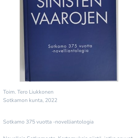
Toim. Tero Liukkonen
Sotkamon kunta, 2022
Sotkamo 375 vuotta -novelliantologia