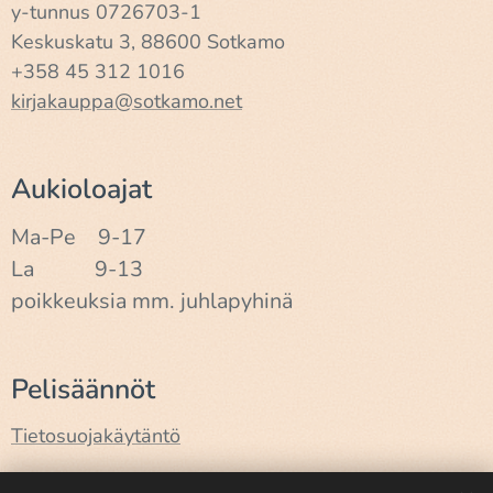
y-tunnus 0726703-1
Keskuskatu 3, 88600 Sotkamo
+358 45 312 1016
kirjakauppa@sotkamo.net
Aukioloajat
Ma-Pe 9-17
La 9-13
poikkeuksia mm. juhlapyhinä
Pelisäännöt
Tietosuojakäytäntö
Käyttöehdot