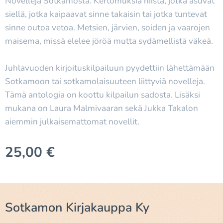
Novelleja Sotkamosta. Kertomuksia niistä, jotka asuvat
siellä, jotka kaipaavat sinne takaisin tai jotka tuntevat
sinne outoa vetoa. Metsien, järvien, soiden ja vaarojen
maisema, missä elelee jöröä mutta sydämellistä väkeä.
Juhlavuoden kirjoituskilpailuun pyydettiin lähettämään
Sotkamoon tai sotkamolaisuuteen liittyviä novelleja.
Tämä antologia on koottu kilpailun sadosta. Lisäksi
mukana on Laura Malmivaaran sekä Jukka Takalon
aiemmin julkaisemattomat novellit.
25,00
€
Sotkamon Kirjakauppa Ky