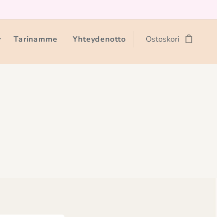
Tarinamme
Yhteydenotto
Ostoskori