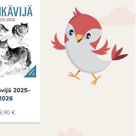
vijä 2025–
2026
9,90
€