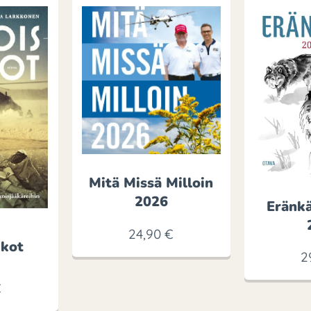
Mitä Missä Milloin
2026
Eränkä
24,90
€
ukot
2
€