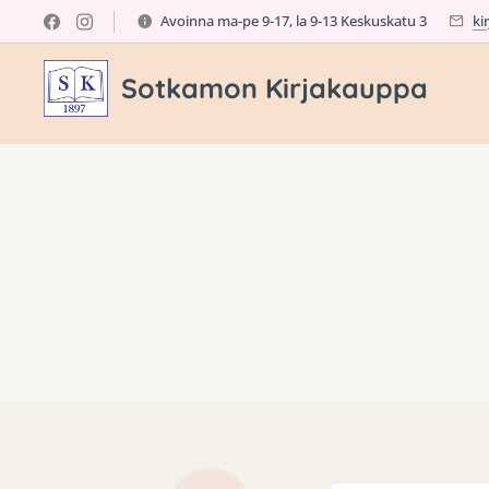
Avoinna ma-pe 9-17, la 9-13 Keskuskatu 3
ki
Sotkamon Kirjakauppa