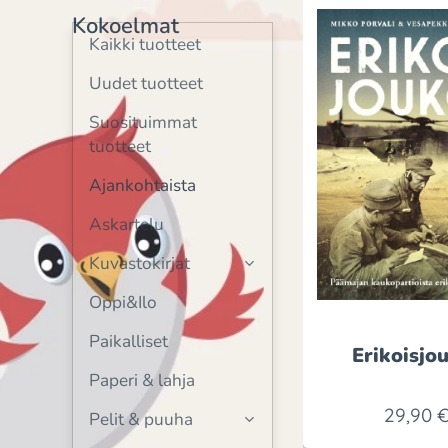
Kokoelmat
Kaikki tuotteet
Uudet tuotteet
Suosituimmat
tuotteet
Ajankohtaista
Askartelu
Kuvastokirjat
Oppi&Ilo
Paikalliset
Erikoisjo
Paperi & lahja
29,90
Pelit & puuha