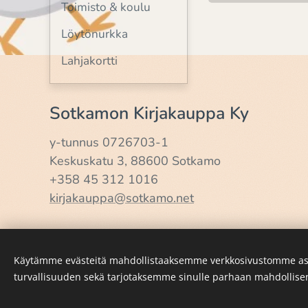
Toimisto & koulu
Löytönurkka
Lahjakortti
Sotkamon Kirjakauppa Ky
y-tunnus 0726703-1
Keskuskatu 3, 88600 Sotkamo
+358 45 312 1016
kirjakauppa@sotkamo.net
Käytämme evästeitä mahdollistaaksemme verkkosivustomme as
turvallisuuden sekä tarjotaksemme sinulle parhaan mahdollis