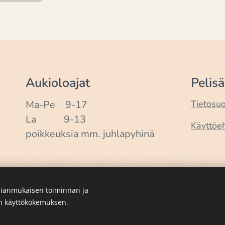
Aukioloajat
Pelis
Ma-Pe 9-17
Tietosu
La 9-13
Käyttöe
poikkeuksia mm. juhlapyhinä
ianmukaisen toiminnan ja
en käyttökokemuksen.
Luotu
Webnodella
Evästeet