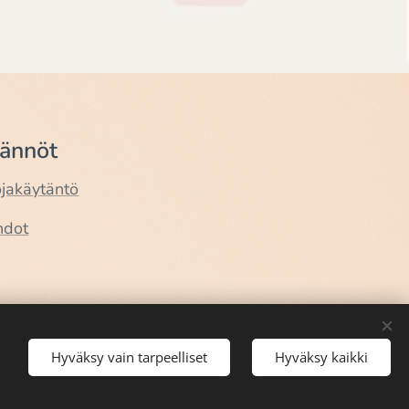
äännöt
ojakäytäntö
hdot
Hyväksy vain tarpeelliset
Hyväksy kaikki