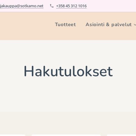
rjakauppa@sotkamo.net
+358 45 312 1016
Tuotteet
Asiointi & palvelut
Hakutulokset